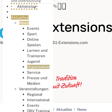
und Unterstützung
Buchstabenabstand
100
%
Aktionstag
Aktuelles
News
Events
Sport
Online
Web Accessibility plugin
by DJ-Extensions.com
Spielen
Lernen und
Trainieren
Jugend
Organisation
Service
Presse und
Medien
Veranstaltungen
Regional
International
Events
Aktuelle Seite:
Startseite
Aktuelles
News
DBV Training