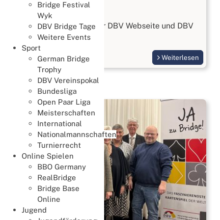
Bridge Festival
Organisation
Wyk
Zwei neue Thinknets zur DBV Webseite und DBV
DBV Bridge Tage
Datenbank
Weitere Events
Sport
Weiterlesen
German Bridge
Trophy
DBV Vereinspokal
Bundesliga
Open Paar Liga
Meisterschaften
International
Nationalmannschaften
Turnierrecht
Online Spielen
BBO Germany
RealBridge
Bridge Base
Online
Jugend