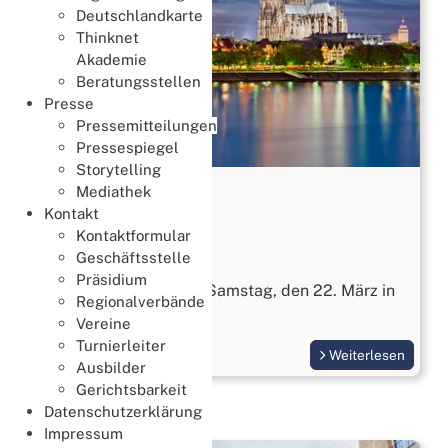
Deutschlandkarte
Thinknet
Akademie
Beratungsstellen
Presse
Pressemitteilungen
Pressespiegel
Storytelling
JHV 2025
Mediathek
Kontakt
28. März 2025
Kontaktformular
JHV
Geschäftsstelle
Präsidium
Die JHV 2025 fand am Samstag, den 22. März in
Regionalverbände
Köln statt.
Vereine
Turnierleiter
Weiterlesen
Ausbilder
Gerichtsbarkeit
Datenschutzerklärung
Impressum