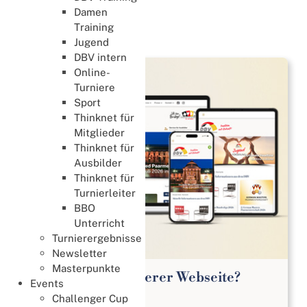
Organisation
Damen
Training
Organisation
Jugend
DBV intern
Online-
Turniere
Sport
Thinknet für
Mitglieder
Thinknet für
Ausbilder
Thinknet für
Turnierleiter
BBO
Unterricht
Turnierergebnisse
Newsletter
Masterpunkte
Was ist neu auf unserer Webseite?
Events
16. Juli 2026
Challenger Cup