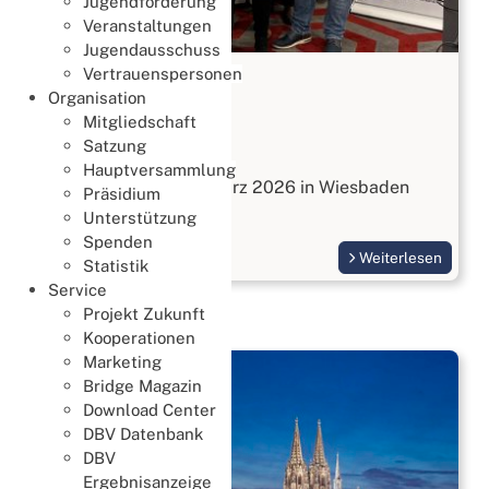
Jugendförderung
Veranstaltungen
Jugendausschuss
Vertrauenspersonen
JHV 2026
Organisation
28. März 2026
Mitgliedschaft
Satzung
JHV
Hauptversammlung
Die JHV fand am 28. März 2026 in Wiesbaden
Präsidium
statt.
Unterstützung
Spenden
Weiterlesen
Statistik
Service
Projekt Zukunft
Kooperationen
Marketing
Bridge Magazin
Download Center
DBV Datenbank
DBV
Ergebnisanzeige