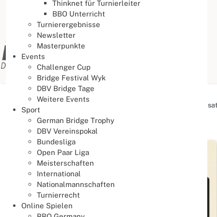
Thinknet für Turnierleiter
BBO Unterricht
Turnierergebnisse
Newsletter
Masterpunkte
Events
Challenger Cup
Bridge Festival Wyk
DBV Bridge Tage
Weitere Events
Aktuelle Seite:
Startseite
Aktuelles
News
Organisa
Sport
German Bridge Trophy
Organisation
DBV Vereinspokal
Bundesliga
Open Paar Liga
Meisterschaften
International
Nationalmannschaften
Turnierrecht
Online Spielen
BBO Germany