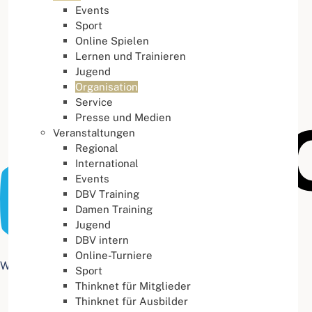
Events
Buchstabenabstand
100
%
Sport
Online Spielen
Lernen und Trainieren
Jugend
Organisation
Service
Presse und Medien
Veranstaltungen
Regional
International
Events
DBV Training
Damen Training
Jugend
DBV intern
Online-Turniere
Web Accessibility plugin
by DJ-Extensions.com
Sport
Thinknet für Mitglieder
Thinknet für Ausbilder