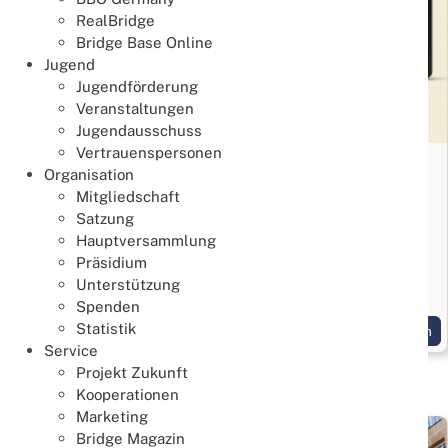
RealBridge
Bridge Base Online
Jugend
Jugendförderung
Veranstaltungen
Jugendausschuss
Vertrauenspersonen
Was ist neu auf unserer Webseite?
Organisation
Mitgliedschaft
16. Juli 2026
Satzung
Organisation
Hauptversammlung
Präsidium
Zwei neue Thinknets zur DBV Webseite und DBV
Unterstützung
Datenbank
Spenden
Statistik
Weiterlesen
Service
Projekt Zukunft
Kooperationen
Marketing
Bridge Magazin