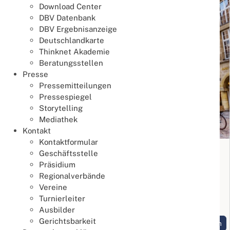
Download Center
DBV Datenbank
DBV Ergebnisanzeige
Deutschlandkarte
Thinknet Akademie
Beratungsstellen
Presse
Pressemitteilungen
Pressespiegel
Storytelling
Mediathek
Kontakt
Kontaktformular
JHV 2024
Geschäftsstelle
Präsidium
24. April 2024
Regionalverbände
JHV
Vereine
Turnierleiter
Die JHV fand am 20. April 2024 in Münster statt.
Ausbilder
Gerichtsbarkeit
Weiterlesen