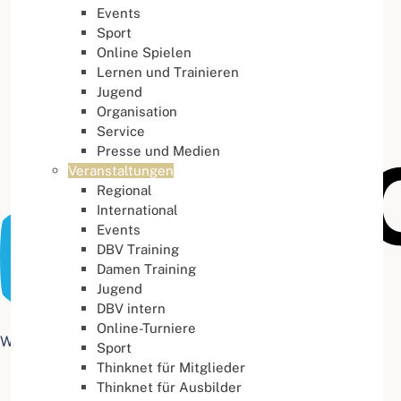
Events
Buchstabenabstand
100
%
Sport
Online Spielen
Lernen und Trainieren
Jugend
Organisation
Service
Presse und Medien
Veranstaltungen
Regional
International
Events
DBV Training
Damen Training
Jugend
DBV intern
Online-Turniere
Web Accessibility plugin
by DJ-Extensions.com
Sport
Thinknet für Mitglieder
Thinknet für Ausbilder