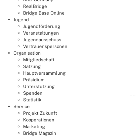
Hefei, China
RealBridge
Bridge Base Online
Jugend
Jugendförderung
Veranstaltungen
Jugendausschuss
Vertrauenspersonen
Organisation
Mitgliedschaft
Satzung
Hauptversammlung
Präsidium
Termin speichern
Details
Unterstützung
Spenden
Statistik
Online-Benefiz-Paarturnier
Service
09
Projekt Zukunft
Aug.
09.08.2026
11:00
-
15:00
Kooperationen
Online bei RealBridge
Marketing
Bridge Magazin