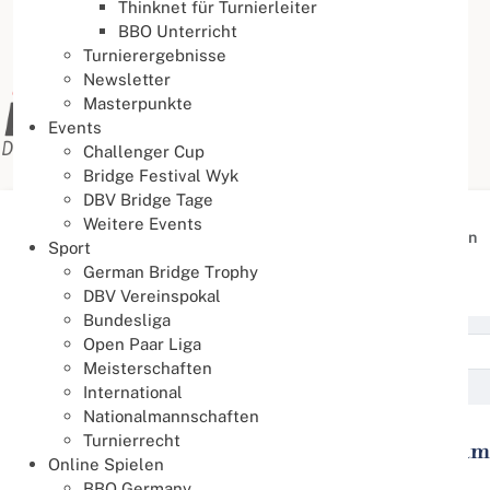
Thinknet für Turnierleiter
BBO Unterricht
Turnierergebnisse
Newsletter
Masterpunkte
Events
Challenger Cup
Bridge Festival Wyk
DBV Bridge Tage
Weitere Events
Aktuelle Seite:
Startseite
Aktuelles
Veranstaltungen
Sport
German Bridge Trophy
Veranstaltungen
DBV Vereinspokal
Bundesliga
Open Paar Liga
Meisterschaften
International
Nationalmannschaften
Turnierrecht
WBF Youth Transnational Cham
03
Online Spielen
Aug.
03.08.2026 - 08.08.2026
BBO Germany