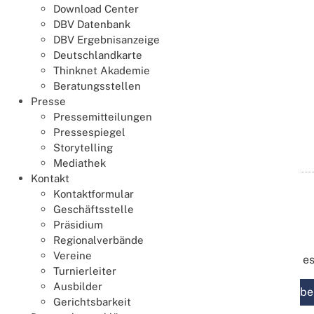
Download Center
DBV Datenbank
DBV Ergebnisanzeige
Deutschlandkarte
Thinknet Akademie
Beratungsstellen
Presse
Pressemitteilungen
Pressespiegel
Termin speichern
Details
Storytelling
Mediathek
Kontakt
8. DBV Training 2026
Kontaktformular
11
Geschäftsstelle
Aug.
11.08.2026
19:00
Präsidium
Online bei RealBridge
Regionalverbände
Vereine
Hier geht e
Turnierleiter
Ausbilder
Turnier be
Gerichtsbarkeit