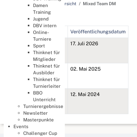
Schlagworte / Tags Übersicht
Mixed Team DM
Damen
Training
Mixed Team DM
Jugend
DBV intern
Titel
Veröffentlichungsdatum
Online-
Turniere
19. Deutsche Mixed
17. Juli 2026
Sport
Teammeisterschaft
Thinknet für
2026
Mitglieder
Thinknet für
18. Deutsche Mixed
02. Mai 2025
Ausbilder
Teammeisterschaft
Thinknet für
2025
Turnierleiter
BBO
17. Deutsche Mixed
12. Mai 2024
Unterricht
Teammeisterschaft
Turnierergebnisse
2024
Newsletter
Masterpunkte
Events
Challenger Cup