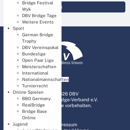
Bridge Festival
Login DBV Datenbank
Wyk
DBV Bridge Tage
Weitere Events
Sport
German Bridge
Trophy
DBV Vereinspokal
Bundesliga
Open Paar Liga
Meisterschaften
International
Nationalmannschaften
Turnierrecht
Online Spielen
© 2026 DBV
BBO Germany
Deutscher Bridge-Verband e.V.
RealBridge
Alle Rechte vorbehalten.
Bridge Base
Online
Jugend
Impressum