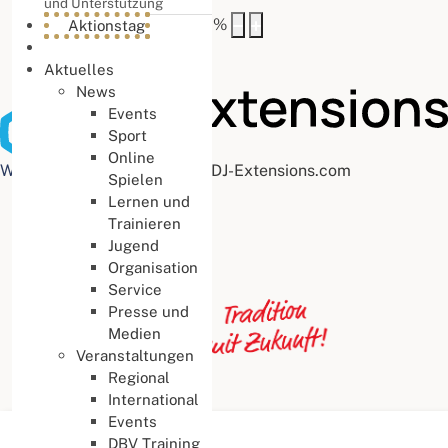
und Unterstützung
Buchstabenabstand
100
%
Aktionstag
Aktuelles
News
Events
Sport
Online
Web Accessibility plugin
by DJ-Extensions.com
Spielen
Lernen und
Trainieren
Jugend
Organisation
Service
Presse und
Medien
Veranstaltungen
Regional
International
Events
Aktuelle Seite:
Startseite
DBV Training