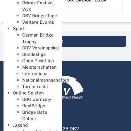
Bridge Festival
Süd 2024
Wyk
DBV Bridge Tage
Weitere Events
Sport
German Bridge
Login DBV Datenbank
Trophy
DBV Vereinspokal
Bundesliga
Open Paar Liga
Meisterschaften
International
Nationalmannschaften
Turnierrecht
Online Spielen
BBO Germany
RealBridge
Bridge Base
Online
Jugend
© 2026 DBV