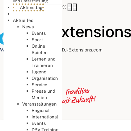
und Unterstützung
Buchstabenabstand
100
%
Aktionstag
Aktuelles
News
Events
Sport
Online
Web Accessibility plugin
by DJ-Extensions.com
Spielen
Lernen und
Trainieren
Jugend
Organisation
Service
Presse und
Medien
Veranstaltungen
Regional
International
Events
Aktuelle Seite:
Startseite
DBV Training