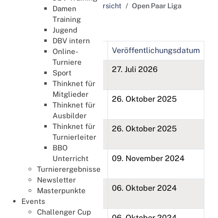
Schlagworte / Tags Übersicht
Open Paar Liga
Damen
Training
Open Paar Liga
Jugend
DBV intern
Titel
Veröffentlichungsdatum
Online-
Turniere
Open Paar Bundesliga
27. Juli 2026
Sport
2026
Thinknet für
Mitglieder
Open Paar Bundesliga
26. Oktober 2025
Thinknet für
2025
Ausbilder
Thinknet für
Open Paar Regionalliga
26. Oktober 2025
Turnierleiter
Nord 2025
BBO
Open Paar Bundesliga
09. November 2024
Unterricht
2024
Turnierergebnisse
Newsletter
Open Paar Regionalliga
06. Oktober 2024
Masterpunkte
Nord 2024
Events
Challenger Cup
Open Paar Regionalliga
06. Oktober 2024