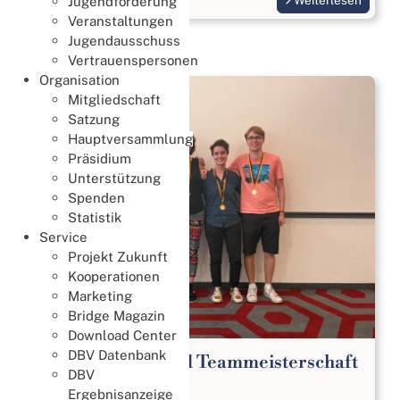
Weiterlesen
Jugendförderung
Veranstaltungen
Jugendausschuss
Vertrauenspersonen
Organisation
Mitgliedschaft
Satzung
Hauptversammlung
Präsidium
Unterstützung
Spenden
Statistik
Service
Projekt Zukunft
Kooperationen
Marketing
Bridge Magazin
Download Center
DBV Datenbank
19. Deutsche Mixed Teammeisterschaft
DBV
2026
Ergebnisanzeige