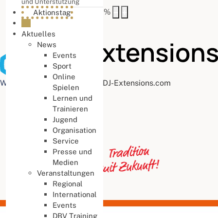
und Unterstützung
Buchstabenabstand
100
%
Aktionstag
Aktuelles
News
Events
Sport
Online
Web Accessibility plugin
by DJ-Extensions.com
Spielen
Lernen und
Trainieren
Jugend
Organisation
Service
Presse und
Medien
Veranstaltungen
Regional
International
Events
DBV Training