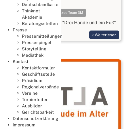
17. Juli 2026
Deutschlandkarte
Thinknet
Meisterschaften
Mixed Team DM
Akademie
Gold geht an das Team: "Drei Hände und ein Fuß"
Beratungsstellen
Presse
Weiterlesen
Pressemitteilungen
Pressespiegel
Storytelling
Mediathek
Kontakt
Kontaktformular
Geschäftsstelle
Präsidium
Regionalverbände
Vereine
Turnierleiter
Ausbilder
Gerichtsbarkeit
Datenschutzerklärung
Impressum