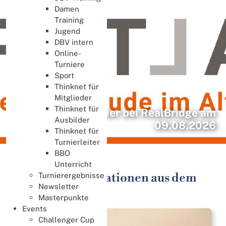
Damen
Training
Jugend
DBV intern
Online-
Turniere
Sport
Thinknet für
Mitglieder
Thinknet für
Benefizturnier bei RealBridge am
Ausbilder
09.08.2026
Thinknet für
Turnierleiter
BBO
Aktuelle Seite:
Startseite
Unterricht
Aktuelle Informationen aus dem
Turnierergebnisse
Newsletter
DBV
Masterpunkte
Events
Challenger Cup