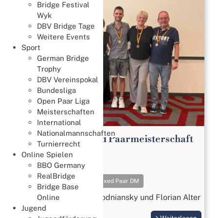
Bridge Festival
Wyk
DBV Bridge Tage
Weitere Events
Sport
German Bridge
Trophy
DBV Vereinspokal
Bundesliga
Open Paar Liga
Meisterschaften
International
Nationalmannschaften
65. Deutsche Mixed Paarmeisterschaft
Turnierrecht
2026
Online Spielen
18. Juli 2026
BBO Germany
RealBridge
Meisterschaften
Mixed Paar DM
Bridge Base
Gold geht an Beatrix Wodniansky und Florian Alter
Online
Jugend