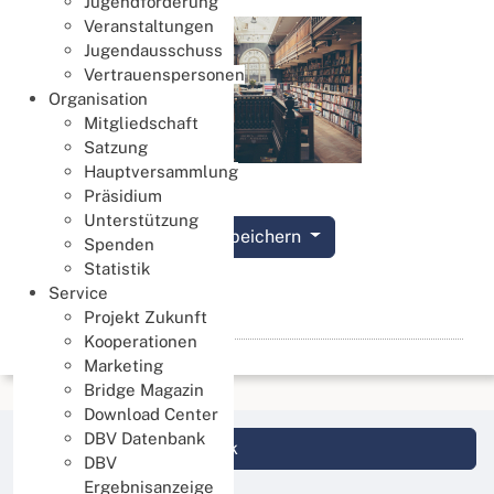
Jugendförderung
Veranstaltungen
Jugendausschuss
Vertrauenspersonen
Organisation
Mitgliedschaft
Satzung
Hauptversammlung
Präsidium
Unterstützung
Termin speichern
Spenden
Statistik
Details
Service
Projekt Zukunft
Kooperationen
Marketing
Bridge Magazin
Download Center
DBV Datenbank
Login DBV Datenbank
DBV
Ergebnisanzeige