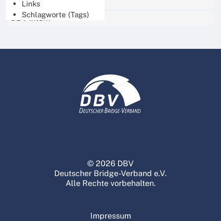
Thinknet für Turnierleiter
Links
Schlagworte (Tags)
DBV intern
© 2026 DBV
Deutscher Bridge-Verband e.V.
Alle Rechte vorbehalten.
Impressum