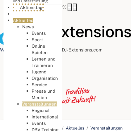
und Unterstützung
Buchstabenabstand
100
%
Aktionstag
Aktuelles
News
Events
Sport
Online
Web Accessibility plugin
by DJ-Extensions.com
Spielen
Lernen und
Trainieren
Jugend
Organisation
Service
Presse und
Medien
Veranstaltungen
Regional
International
Events
Aktuelle Seite:
Startseite
Aktuelles
Veranstaltungen
DBV Training