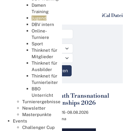
Jugend
Damen
Training
Jugend
iCal Datei
Jugend
DBV intern
Online-
Turniere
Sport
Thinknet für
Mitglieder
Thinknet für
Ausbilder
Thinknet für
Turnierleiter
BBO
WBF Youth Transnational
Unterricht
03
Turnierergebnisse
Championships 2026
Aug.
Newsletter
03.08.2026 - 08.08.2026
Masterpunkte
Hefei, China
Events
Challenger Cup