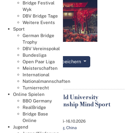
Bridge Festival
Wyk
DBV Bridge Tage
Weitere Events
Sport
German Bridge
Trophy
DBV Vereinspokal
Bundesliga
Termin speichern
Open Paar Liga
Meisterschaften
International
Details
Nationalmannschaften
Turnierrecht
Online Spielen
Fisu World University
11
BBO Germany
Championship Mind Sport
Okt.
RealBridge
2026
Bridge Base
Online
11.10.2026 - 16.10.2026
Jugend
Liaocheng, China