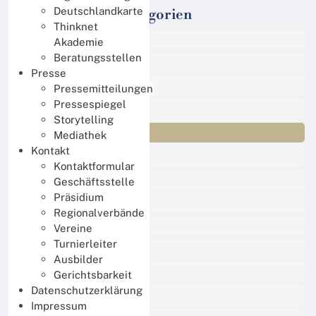
Deutschlandkarte
Veranstaltungs-Kategorien
Thinknet
Alle Termine
Akademie
Beratungsstellen
Sport
Presse
Events
Pressemitteilungen
Pressespiegel
Online Turniere
Storytelling
Jugend
Mediathek
Kontakt
Regional
Kontaktformular
International
Geschäftsstelle
Präsidium
DBV Training
Regionalverbände
Damen Training
Vereine
Turnierleiter
BBO Unterricht
Ausbilder
Thinknet für Mitglieder
Gerichtsbarkeit
Datenschutzerklärung
Thinknet für Ausbilder
Impressum