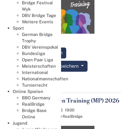
Bridge Festival
Wyk
DBV Bridge Tage
Weitere Events
Sport
German Bridge
Trophy
DBV Vereinspokal
Anmelden
Bundesliga
Open Paar Liga
Termin speichern
Meisterschaften
International
Nationalmannschaften
Details
Turnierrecht
Online Spielen
BBO Germany
10. Damen Training (MP) 2026
07
RealBridge
Okt.
07.10.2026
19:00
Bridge Base
Online bei RealBridge
Online
Jugend