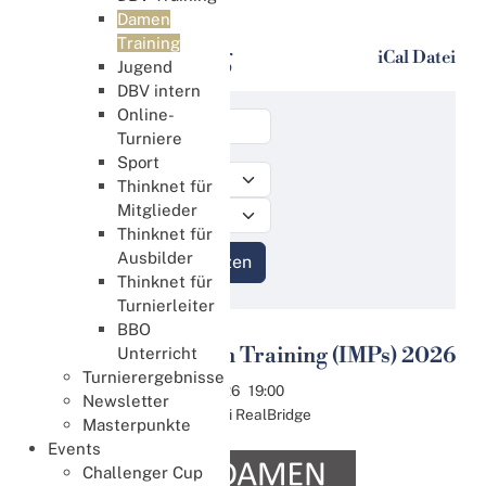
Damen Training
Damen
Training
Damen Training
iCal Datei
Jugend
DBV intern
Online-
Turniere
Sport
Thinknet für
Mitglieder
Thinknet für
Ausbilder
Thinknet für
Turnierleiter
BBO
9. Damen Training (IMPs) 2026
Unterricht
22
Turnierergebnisse
Sep.
22.09.2026
19:00
Newsletter
Online bei RealBridge
Masterpunkte
Events
Challenger Cup