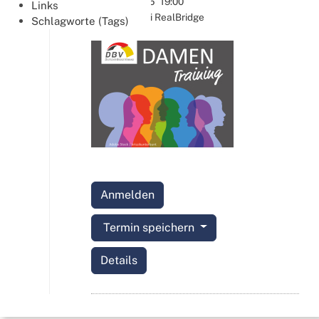
Dez.
10.12.2026
19:00
Links
Online bei RealBridge
Schlagworte (Tags)
Anmelden
Termin speichern
Details