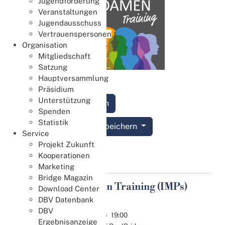
Jugendförderung
Veranstaltungen
Jugendausschuss
Vertrauenspersonen
Organisation
Mitgliedschaft
Satzung
Hauptversammlung
Präsidium
Unterstützung
Anmelden
Spenden
Statistik
Termin speichern
Service
Projekt Zukunft
Details
Kooperationen
Marketing
Bridge Magazin
11. Damen Training (IMPs)
Download Center
17
2026
DBV Datenbank
Nov.
DBV
17.11.2026
19:00
Ergebnisanzeige