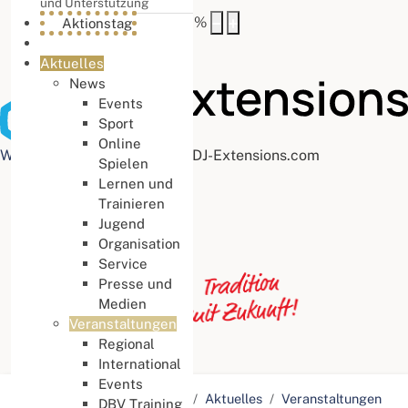
und Unterstützung
Buchstabenabstand
100
%
Aktionstag
Aktuelles
News
Events
Sport
Online
Web Accessibility plugin
by DJ-Extensions.com
Spielen
Lernen und
Trainieren
Jugend
Organisation
Service
Presse und
Medien
Veranstaltungen
Regional
International
Events
Aktuelle Seite:
Startseite
Aktuelles
Veranstaltungen
DBV Training