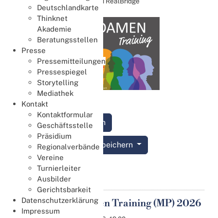
Online bei RealBridge
Deutschlandkarte
Thinknet
Akademie
Beratungsstellen
Presse
Pressemitteilungen
Pressespiegel
Storytelling
Mediathek
Kontakt
Kontaktformular
Anmelden
Geschäftsstelle
Präsidium
Termin speichern
Regionalverbände
Vereine
Details
Turnierleiter
Ausbilder
Gerichtsbarkeit
Datenschutzerklärung
12. Damen Training (MP) 2026
10
Impressum