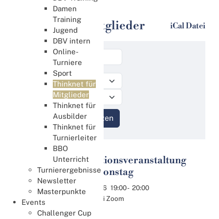
Thinknet für Mitglieder
Damen
Training
Thinknet für Mitglieder
iCal Datei
Jugend
DBV intern
Online-
Turniere
Sport
Thinknet für
Mitglieder
Thinknet für
Ausbilder
Thinknet für
Turnierleiter
BBO
Informationsveranstaltung
Unterricht
11
Turnierergebnisse
zum Aktionstag
Aug.
Newsletter
11.08.2026
19:00
-
20:00
Masterpunkte
Online bei Zoom
Events
Challenger Cup