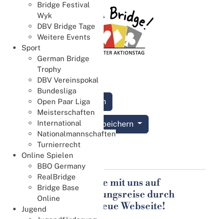
Bridge Festival
Wyk
DBV Bridge Tage
Weitere Events
Sport
German Bridge
Trophy
DBV Vereinspokal
Bundesliga
Anmelden
Open Paar Liga
Meisterschaften
International
Termin speichern
Nationalmannschaften
Turnierrecht
Details
Online Spielen
BBO Germany
RealBridge
Gehen Sie mit uns auf
Bridge Base
19
Entdeckungsreise durch
Aug.
Online
unsere neue Webseite!
Jugend