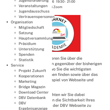
Jugendförderung
19.08.2026
19:30
-
21:00
Veranstaltungen
Online bei Zoom
Jugendausschuss
Vertrauenspersonen
Organisation
Mitgliedschaft
Satzung
Hauptversammlung
Präsidium
Unterstützung
Spenden
Wir informieren Sie über die
Statistik
Änderungen gegenüber der bisherigen
Service
Webseite, wo Sie die wichtigsten
Projekt Zukunft
Informationen finden sowie über das
Kooperationen
Zusammenspiel von Webseite und
Marketing
Datenbank.
Bridge Magazin
Download Center
Weiter möchten wir Sie dabei
DBV Datenbank
unterstützen die Sichtbarkeit Ihres
DBV
Vereins auf der DBV Webseite zu
Ergebnisanzeige