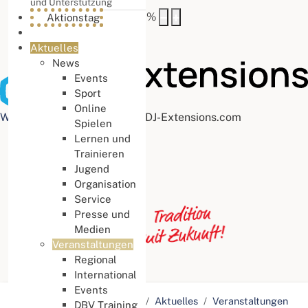
und Unterstützung
Buchstabenabstand
100
%
Aktionstag
Aktuelles
News
Events
Sport
Online
Web Accessibility plugin
by DJ-Extensions.com
Spielen
Lernen und
Trainieren
Jugend
Organisation
Service
Presse und
Medien
Veranstaltungen
Regional
International
Events
Aktuelle Seite:
Startseite
Aktuelles
Veranstaltungen
DBV Training