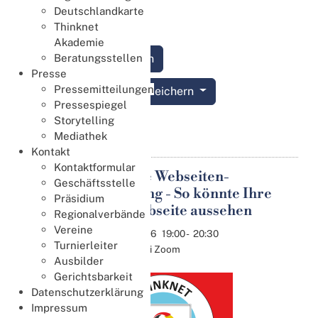
erhöhen.
Deutschlandkarte
Thinknet
Akademie
Anmelden
Beratungsstellen
Presse
Pressemitteilungen
Termin speichern
Pressespiegel
Storytelling
Details
Mediathek
Kontakt
Kontaktformular
Moderne Webseiten-
Geschäftsstelle
27
Gestaltung - So könnte Ihre
Präsidium
Aug.
Club-Webseite aussehen
Regionalverbände
Vereine
27.08.2026
19:00
-
20:30
Turnierleiter
Online bei Zoom
Ausbilder
Gerichtsbarkeit
Datenschutzerklärung
Impressum