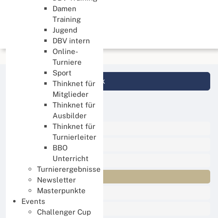
Online Spielen
Damen
Training
Online Spielen
Jugend
DBV intern
Online-
Turniere
Sport
Login DBV Datenbank
Thinknet für
Mitglieder
Thinknet für
News Kategorien
Ausbilder
Thinknet für
Alle News
Turnierleiter
Events
BBO
Unterricht
Sport
Turnierergebnisse
Online Spielen
Newsletter
Masterpunkte
Lernen und Trainieren
Events
Jugend
Challenger Cup