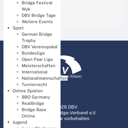
Bridge Festival
Organisation
Wyk
Service
DBV Bridge Tage
Weitere Events
Presse und Medien
Sport
German Bridge
Trophy
DBV Vereinspokal
Bundesliga
Open Paar Liga
Meisterschaften
International
Nationalmannschaften
Turnierrecht
Online Spielen
BBO Germany
RealBridge
© 2026 DBV
Bridge Base
Deutscher Bridge-Verband e.V.
Online
Alle Rechte vorbehalten.
Jugend