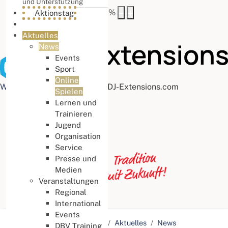
und Unterstützung
Buchstabenabstand
100
%
Aktionstag
Aktuelles
News
Events
Sport
Online
Web Accessibility plugin
by DJ-Extensions.com
Spielen
Lernen und
Trainieren
Jugend
Organisation
Service
Presse und
Medien
Veranstaltungen
Regional
International
Events
Aktuelle Seite:
Startseite
Aktuelles
News
DBV Training