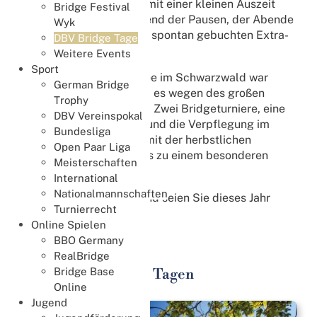
sportlicher Wettbewerb mit einer kleinen Auszeit
Bridge Festival
verbinden – die Sie während der Pausen, der Abende
Wyk
oder vielleicht bei einem spontan gebuchten Extra-
DBV Bridge Tage
Tag genießen können.
Weitere Events
Sport
Der malerische Ort Titisee im Schwarzwald war
German Bridge
2025 unser Ziel und wird es wegen des großen
Trophy
Erfolges auch 2026 sein. Zwei Bridgeturniere, eine
DBV Vereinspokal
Turnierleiterfortbildung und die Verpflegung im
Bundesliga
Kurhaus verbinden sich mit der herbstlichen
Open Paar Liga
Atmosphäre des Kurortes zu einem besonderen
Meisterschaften
Erlebnis.
International
Nationalmannschaften
Erleben Sie es selbst – und seien Sie dieses Jahr
Turnierrecht
dabei.
Online Spielen
BBO Germany
RealBridge
Bridge Base
News zu den Bridge Tagen
Online
Jugend