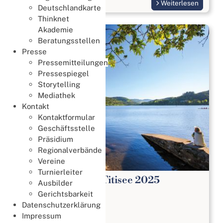
Weiterlesen
Deutschlandkarte
Thinknet
Akademie
Beratungsstellen
Presse
Pressemitteilungen
Pressespiegel
Storytelling
Mediathek
Kontakt
Kontaktformular
Geschäftsstelle
Präsidium
Regionalverbände
Vereine
Turnierleiter
DBV Bridge Tage Titisee 2025
Ausbilder
Gerichtsbarkeit
19. Okt. 2025
Datenschutzerklärung
Bridge Tage
Impressum