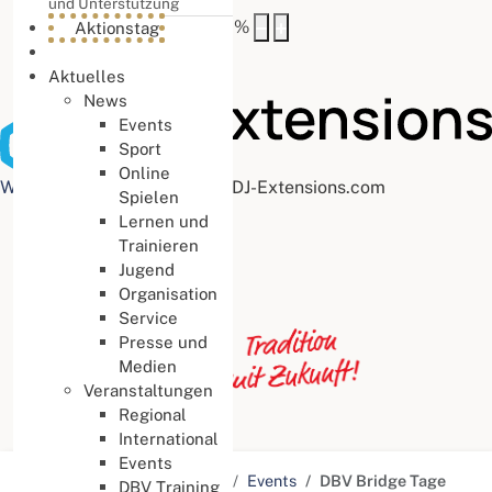
und Unterstützung
Buchstabenabstand
100
%
Aktionstag
Aktuelles
News
Events
Sport
Online
Web Accessibility plugin
by DJ-Extensions.com
Spielen
Lernen und
Trainieren
Jugend
Organisation
Service
Presse und
Medien
Veranstaltungen
Regional
International
Events
Aktuelle Seite:
Startseite
Events
DBV Bridge Tage
DBV Training