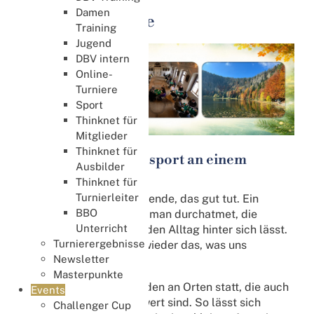
Damen
DBV Bridge Tage
Training
Jugend
DBV intern
Online-
Turniere
Sport
Thinknet für
Mitglieder
Thinknet für
Erholung und Denksport an einem
Ausbilder
schönen Ort
Thinknet für
Turnierleiter
Ein verlängertes Wochenende, das gut tut. Ein
BBO
gemütlicher Ort, an dem man durchatmet, die
Unterricht
Landschaft genießt und den Alltag hinter sich lässt.
Turnierergebnisse
Und dazwischen immer wieder das, was uns
Newsletter
verbindet: Bridge.
Masterpunkte
Die DBV Bridge Tage finden an Orten statt, die auch
Events
ohne Bridge eine Reise wert sind. So lässt sich
Challenger Cup