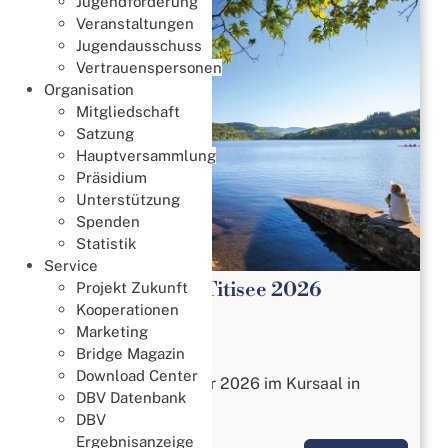
Jugendförderung
Veranstaltungen
Jugendausschuss
Vertrauenspersonen
Organisation
Mitgliedschaft
Satzung
Hauptversammlung
Präsidium
Unterstützung
Spenden
Statistik
Service
DBV Bridge Tage Titisee 2026
Projekt Zukunft
Kooperationen
19. Okt. 2025
Marketing
Bridge Magazin
Bridge Tage
Download Center
Vom 23. bis 25. Oktober 2026 im Kursaal in
DBV Datenbank
Titisee-Neustadt
DBV
Ergebnisanzeige