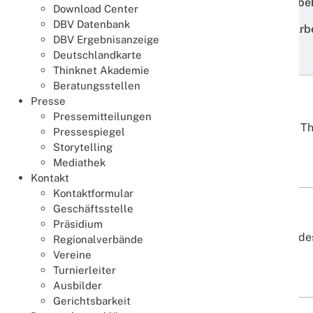
oder Lebenssituation fair und gleichberechtigt b
Download Center
DBV Datenbank
So entsteht eine verlässliche Struktur, die die A
DBV Ergebnisanzeige
Bridgesports in Deutschland unterstützt.
Deutschlandkarte
Thinknet Akademie
Beratungsstellen
Presse
Ausschüsse
Pressemitteilungen
Ausschüsse bringen Fachwissen aus verschiedenen Th
Pressespiegel
Storytelling
Weiterlesen
Mediathek
Kontakt
Kontaktformular
Geschäftsstelle
Assistenzen
Präsidium
Assistenzen helfen dabei, einzelne Arbeitsbereiche de
Regionalverbände
Vereine
Weiterlesen
Turnierleiter
Ausbilder
Gerichtsbarkeit