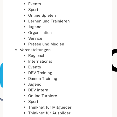
Events
Buchstabenabstand
100
%
Sport
Online Spielen
Lernen und Trainieren
Jugend
Organisation
Service
Presse und Medien
Veranstaltungen
Regional
International
Events
DBV Training
Damen Training
Jugend
DBV intern
Online-Turniere
Web Accessibility plugin
by DJ-Extensions.com
Sport
Thinknet für Mitglieder
Thinknet für Ausbilder