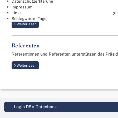
Datenschutzerklärung
Gleichstellungsstelle
Impressum
Die Gleichstellungsstelle befasst sich mit allen Frag
Links
Schlagworte (Tags)
Weiterlesen
Referenten
Referentinnen und Referenten unterstützen das Präsidi
Weiterlesen
Login DBV Datenbank