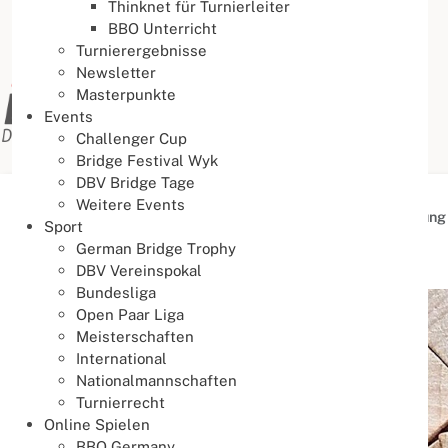
Thinknet für Turnierleiter
BBO Unterricht
Turnierergebnisse
Newsletter
Masterpunkte
Events
Challenger Cup
Bridge Festival Wyk
DBV Bridge Tage
Weitere Events
Aktuelle Seite:
Startseite
Organisation
Unterstützung
Sport
German Bridge Trophy
Unterstützung
DBV Vereinspokal
Bundesliga
Open Paar Liga
Meisterschaften
International
Nationalmannschaften
Turnierrecht
Online Spielen
BBO Germany