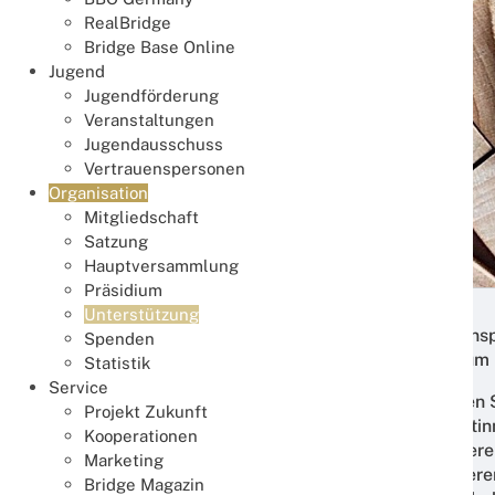
RealBridge
Bridge Base Online
Jugend
Jugendförderung
Veranstaltungen
Jugendausschuss
Vertrauenspersonen
Organisation
Mitgliedschaft
Satzung
Hauptversammlung
Präsidium
Unterstützung
Die Verbandsarbeit im DBV lebt vom Zusammenspiel
Spenden
kompakten Überblick darüber, wie das Präsidium in
Statistik
Service
Die nachfolgenden Beiträge zeigen die zentralen
Projekt Zukunft
aus verschiedenen Themenfeldern ein. Referentin
Kooperationen
Angelegenheiten, im Sportbereich oder in weitere
Marketing
praktische Umsetzung zu erleichtern. Des weiteren
Bridge Magazin