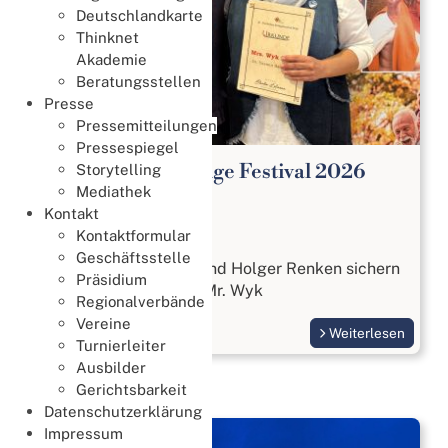
Deutschlandkarte
Thinknet
Akademie
Beratungsstellen
Presse
Pressemitteilungen
Pressespiegel
26. Deutsches Bridge Festival 2026
Storytelling
Mediathek
09. Mai 2026
Kontakt
Festival
Kontaktformular
Geschäftsstelle
Dr. Yasmin Basegmez und Holger Renken sichern
Präsidium
sich die Titel Mrs. und Mr. Wyk
Regionalverbände
Vereine
Weiterlesen
Turnierleiter
Ausbilder
Gerichtsbarkeit
Datenschutzerklärung
Impressum