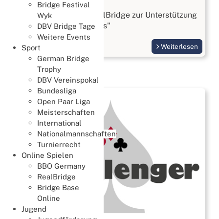
Bridge Festival
am 09.08.2026 bei RealBridge zur Unterstützung
Wyk
unseres "Retla Projektes"
DBV Bridge Tage
Weitere Events
Weiterlesen
Sport
German Bridge
Trophy
DBV Vereinspokal
Bundesliga
Open Paar Liga
Meisterschaften
International
Nationalmannschaften
Turnierrecht
Online Spielen
BBO Germany
RealBridge
Bridge Base
Online
Jugend