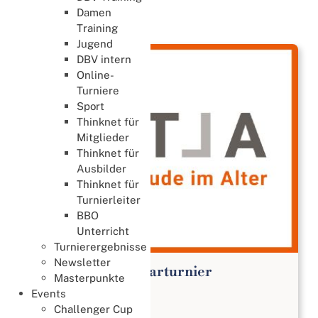
Damen
Events
Training
Jugend
DBV intern
Online-
Turniere
Sport
Thinknet für
Mitglieder
Thinknet für
Ausbilder
Thinknet für
Turnierleiter
BBO
Unterricht
Turnierergebnisse
Newsletter
Online-Benefiz-Paarturnier
Masterpunkte
16. Juli 2026
Events
Challenger Cup
Benefizturnier