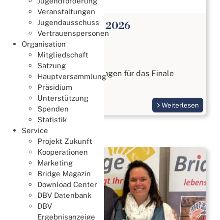
Jugendförderung
Veranstaltungen
Jugendausschuss
16. Challenger Cup 2026
Vertrauenspersonen
09. Juli 2026
Organisation
Mitgliedschaft
Challenger Cup
Satzung
Ab sofort sind Anmeldungen für das Finale
Hauptversammlung
möglich.
Präsidium
Unterstützung
Weiterlesen
Spenden
Statistik
Service
Projekt Zukunft
Kooperationen
Marketing
Bridge Magazin
Download Center
DBV Datenbank
DBV
Ergebnisanzeige