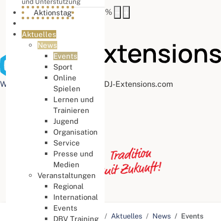
und Unterstützung
Buchstabenabstand
100
%
Aktionstag
Aktuelles
News
Events
Sport
Online
Web Accessibility plugin
by DJ-Extensions.com
Spielen
Lernen und
Trainieren
Jugend
Organisation
Service
Presse und
Medien
Veranstaltungen
Regional
International
Events
Aktuelle Seite:
Startseite
Aktuelles
News
Events
DBV Training