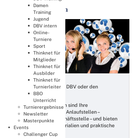
Damen
Beratungsstellen
Training
Jugend
DBV intern
Online-
Turniere
Sport
Thinknet für
Mitglieder
Thinknet für
Ausbilder
Thinknet für
Fragen rund um den DBV oder den
Turnierleiter
Bridge‑Alltag?
BBO
Unterricht
Die Beratungsstellen sind Ihre
Turnierergebnisse
themenspezifischen Anlaufstellen –
Newsletter
ergänzend zur Geschäftsstelle – und bieten
Masterpunkte
Informationen, Materialien und praktische
Events
Hilfestellung.
Challenger Cup