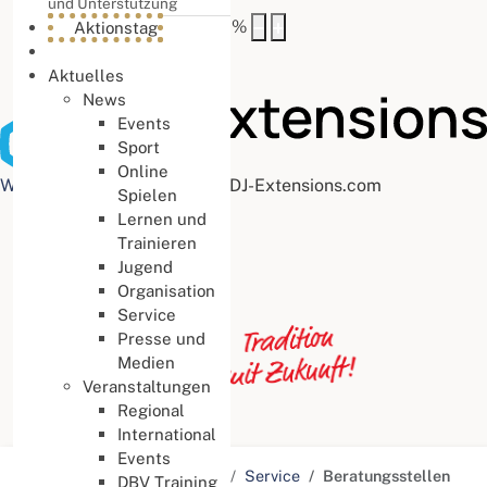
und Unterstützung
Buchstabenabstand
100
%
Aktionstag
Aktuelles
News
Events
Sport
Online
Web Accessibility plugin
by DJ-Extensions.com
Spielen
Lernen und
Trainieren
Jugend
Organisation
Service
Presse und
Medien
Veranstaltungen
Regional
International
Events
Aktuelle Seite:
Startseite
Service
Beratungsstellen
DBV Training