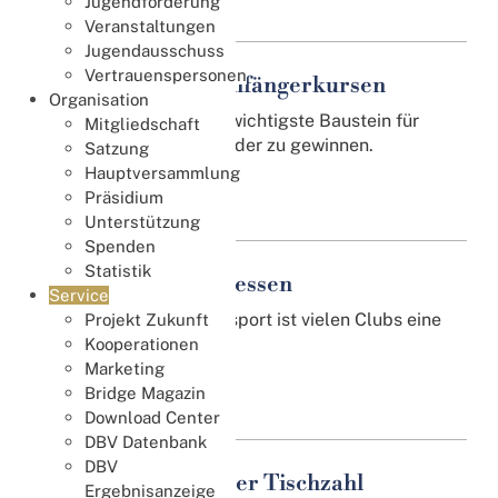
Jugendförderung
Veranstaltungen
Jugendausschuss
Vertrauenspersonen
Organisation von Anfängerkursen
Organisation
Anfängerkurse sind der wichtigste Baustein für
Mitgliedschaft
Vereine, um neue Mitglieder zu gewinnen.
Satzung
Hauptversammlung
Weiterlesen
Präsidium
Unterstützung
Spenden
Statistik
Organisation von Messen
Service
Werbung für den Bridgesport ist vielen Clubs eine
Projekt Zukunft
Herzensangelegenheit!
Kooperationen
Marketing
Weiterlesen
Bridge Magazin
Download Center
DBV Datenbank
DBV
Turniere mit geringer Tischzahl
Ergebnisanzeige