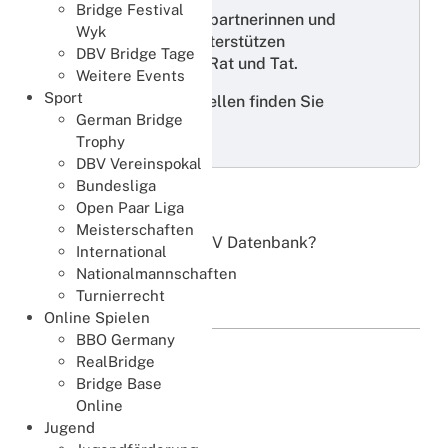
Bridge Festival
Erfahrene Ansprechpartnerinnen und
Wyk
Ansprechpartner unterstützen
DBV Bridge Tage
DBV‑Mitglieder mit Rat und Tat.
Weitere Events
Sport
Unsere Beratungsstellen finden Sie
German Bridge
nachfolgend.
Trophy
DBV Vereinspokal
Bundesliga
Open Paar Liga
DBV Datenbank
Meisterschaften
Sie haben Fragen zur DBV Datenbank?
International
Nationalmannschaften
Weiterlesen
Turnierrecht
Online Spielen
BBO Germany
RealBridge
Bridge an Schulen
Bridge Base
Früh übt sich, wer ...
Online
Jugend
Weiterlesen