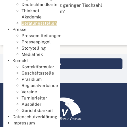
Deutschlandkarte
Wie können Turniere trotz geringer Tischzahl
Thinknet
attraktiv gestaltet werden?
Akademie
Beratungsstellen
Weiterlesen
Presse
Pressemitteilungen
Pressespiegel
Storytelling
Mediathek
Kontakt
Login DBV Datenbank
Kontaktformular
Geschäftsstelle
Präsidium
Regionalverbände
Vereine
Turnierleiter
Ausbilder
Gerichtsbarkeit
Datenschutzerklärung
Impressum