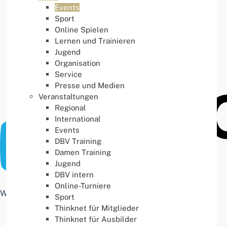
Events
Buchstabenabstand
100
%
Sport
Online Spielen
Lernen und Trainieren
Jugend
Organisation
Service
Presse und Medien
Veranstaltungen
Regional
International
Events
DBV Training
Damen Training
Jugend
DBV intern
Online-Turniere
Web Accessibility plugin
by DJ-Extensions.com
Sport
Thinknet für Mitglieder
Thinknet für Ausbilder