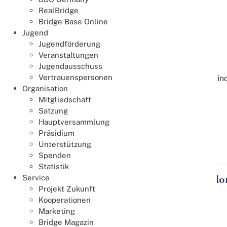
Die ersten 3 Plätze gehen an:
RealBridge
Bridge Base Online
Gold: Claudia Nierstenhöfer - Uwe Breusch
Jugend
Jugendförderung
Silber: Andreas Blaschko - Marian Mrukwa
Veranstaltungen
Bronze: Gesine Nieten - Ingo Nieten
Jugendausschuss
Vertrauenspersonen
Das komplette Ergebnis inkl. aller weiteren Details fin
Organisation
Broschüren vom Finale
Mitgliedschaft
Satzung
Hauptversammlung
1. und 2. Durchgang
Präsidium
Unterstützung
3. Durchgang
Spenden
Statistik
Service
Zwischenrunde am 6. Juli 2025 an 6 Stando
Projekt Zukunft
Hier die Gewinner der einzelnen Zwischenrunden:
Kooperationen
Marketing
Augsburg
Bridge Magazin