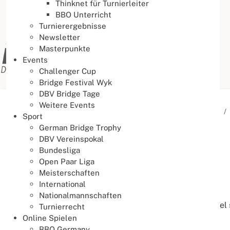
Thinknet für Turnierleiter
BBO Unterricht
Turnierergebnisse
Newsletter
Masterpunkte
Events
Challenger Cup
Bridge Festival Wyk
DBV Bridge Tage
Weitere Events
Aktuelle Seite:
Startseite
Aktuelles
News
Events
Sport
German Bridge Trophy
Events
DBV Vereinspokal
Bundesliga
15. Challenger Cup 2025
Open Paar Liga
23. September 2025
Meisterschaften
International
Challenger Cup
Nationalmannschaften
Das Finale fand am 13./14. September 2025 in Kassel s
Turnierrecht
Online Spielen
Finale
BBO Germany