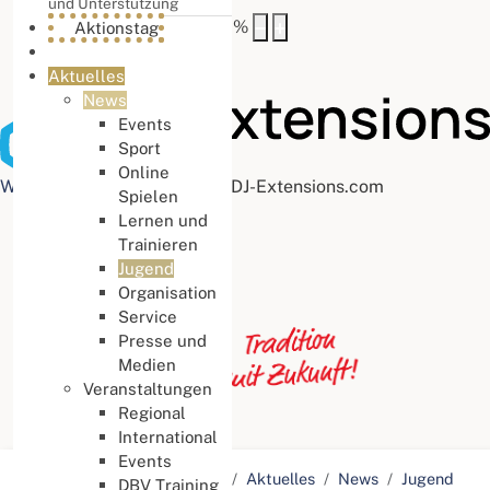
und Unterstützung
Buchstabenabstand
100
%
Aktionstag
Aktuelles
News
Events
Sport
Online
Web Accessibility plugin
by DJ-Extensions.com
Spielen
Lernen und
Trainieren
Jugend
Organisation
Service
Presse und
Medien
Veranstaltungen
Regional
International
Events
Aktuelle Seite:
Startseite
Aktuelles
News
Jugend
DBV Training