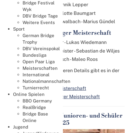
Bridge Festival
Gold:
Ole Farwig - Jannik Lepper
Wyk
Gold:
Ece Aga - Charlotte Baumgart
DBV Bridge Tage
Bronze:
Kathrin Schwalbach - Marius Gündel
Weitere Events
Sport
Schüler und Einsteiger Meisterschaft
German Bridge
Trophy
Platz 1:
Aaron Fetzer - Lukas Wiedemann
DBV Vereinspokal
Platz 2:
Lara Hoffmeister - Sebastian de Wiljes
Bundesliga
Platz 3:
Lennian Masch - Maleo Roos
Open Paar Liga
Meisterschaften
Alle Ergebnisse und weiteren Details gibt es in der
International
DBV Ergebnisanzeige:
Nationalmannschaften
Turnierrecht
Deutsche Jugendmeisterschaft
Online Spielen
Schüler und Einsteiger Meisterschaft
BBO Germany
RealBridge
Bridge Base
Galerie - Deutsche Junioren- und Schüler
Online
Meisterschaften 2025
Jugend