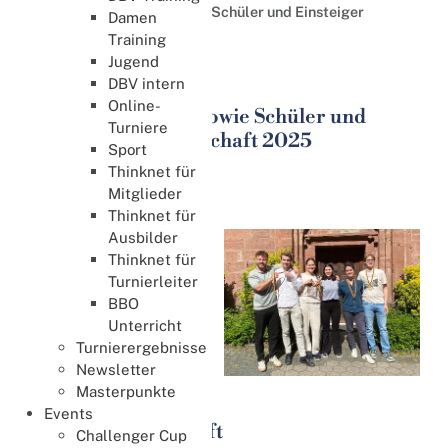
Deutsche Jugend- sowie Schüler und Einsteiger
Damen
Meisterschaft 2025
Training
Jugend
Jugend
DBV intern
Online-
Deutsche Jugend- sowie Schüler und
Turniere
Einsteiger Meisterschaft 2025
Sport
15. Mai 2025
Thinknet für
Mitglieder
Jugend DM
Thinknet für
Ausbilder
Die Deutsche
Thinknet für
Jugendmeisterschaft
Turnierleiter
um den Michael-
BBO
Seiffert-Pokal sowie die
Unterricht
Schüler und Einsteiger
Turnierergebnisse
Meisterschaft fand vom
Newsletter
9. bis 11. Mai 2025 auf
Masterpunkte
Burg Rieneck statt.
Events
Jugendmeisterschaft
Challenger Cup