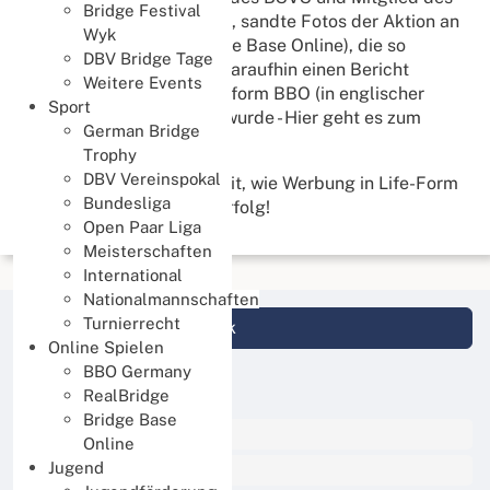
Bridge Festival
Bridge-Club Inn-Salzach, sandte Fotos der Aktion an
Wyk
die Plattform BBO (Bridge Base Online), die so
DBV Bridge Tage
begeistert war, dass er daraufhin einen Bericht
Weitere Events
schrieb, der auf der Platt­form BBO (in englischer
Sport
Sprache) veröffentlicht wurde - Hier geht es zum
German Bridge
Artikel bei BBO
Trophy
DBV Vereinspokal
So sieht man nun weltweit, wie Werbung in Life-Form
Bundesliga
möglich ist. Es war ein Erfolg!
Open Paar Liga
Meisterschaften
International
Nationalmannschaften
Turnierrecht
Login DBV Datenbank
Online Spielen
BBO Germany
News Kategorien
RealBridge
Bridge Base
Alle News
Online
Jugend
Events