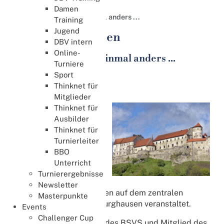
Presse und Medien
Damen
Bridge Werbung - einmal anders ...
Training
Jugend
Presse und Medien
DBV intern
Online-
Bridge Werbung - einmal anders ...
Turniere
22. Mai 2025
Sport
Thinknet für
Presse-Spiegel
Mitglieder
Werbeaktion auf dem
Thinknet für
zentralen Bürger­platz
Ausbilder
der Stadt Burghausen
Thinknet für
Turnierleiter
Die Werbeaktion wurde
BBO
vom Regionalverband
Unterricht
Südbayern (BSVS) mit
Turnierergebnisse
Bridge­spielern aus der
Newsletter
Region und deren Familien auf dem zentralen
Masterpunkte
Bürger­platz der Stadt Burghausen veranstaltet.
Events
Challenger Cup
Lorand Dali, Webmaster des BSVS und Mitglied des