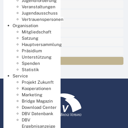
Jugendförderung
Sport
Veranstaltungen
Jugendausschuss
Online Spielen
Vertrauenspersonen
Lernen und Trainieren
Organisation
Mitgliedschaft
Jugend
Satzung
Organisation
Hauptversammlung
Präsidium
Service
Unterstützung
Presse und Medien
Spenden
Statistik
Service
Projekt Zukunft
Kooperationen
Marketing
Bridge Magazin
Download Center
DBV Datenbank
DBV
Ergebnisanzeige