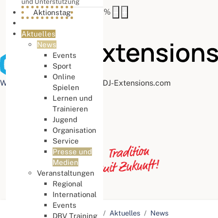
und Unterstützung
Buchstabenabstand
100
%
Aktionstag
Aktuelles
News
Events
Sport
Online
Web Accessibility plugin
by DJ-Extensions.com
Spielen
Lernen und
Trainieren
Jugend
Organisation
Service
Presse und
Medien
Veranstaltungen
Regional
International
Events
Aktuelle Seite:
Startseite
Aktuelles
News
DBV Training