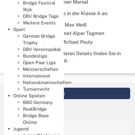
Herbert Klumpp - Reiner Marsal
Bridge Festival
Wyk
und die ersten drei Plätze in der Klasse A an:
DBV Bridge Tage
Weitere Events
Sibrand van Oosten - Max Weiß
Sport
Sehmus Ercan - Mehmet Alper Tegmen
German Bridge
Nikolas Bausback - Michael Pauly
Trophy
DBV Vereinspokal
Alle Ergebnisse und weiteren Details finden Sie in
Bundesliga
der:
DBV Ergebnisanzeige
.
Open Paar Liga
Meisterschaften
International
Nationalmannschaften
Turnierrecht
Login DBV Datenbank
Online Spielen
BBO Germany
RealBridge
News Kategorien
Bridge Base
Alle News
Online
Jugend
Events