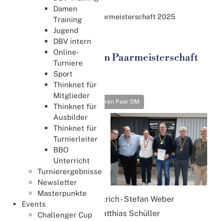
Meisterschaften
Damen
62. Deutsche Herren Paarmeisterschaft 2025
Training
Jugend
Sport
DBV intern
Online-
62. Deutsche Herren Paarmeisterschaft
Turniere
2025
Sport
16. November 2025
Thinknet für
Mitglieder
Meisterschaften
Herren Paar DM
Thinknet für
Ausbilder
Die 62. Deutsche
Thinknet für
Herren
Turnierleiter
Paarmeisterschaft fand
BBO
am 15./16. November
Unterricht
statt.
Turnierergebnisse
Die Medaillen gehen an:
Newsletter
Masterpunkte
Gold:
Alexander Dietrich - Stefan Weber
Events
Silber:
Paul Orth - Matthias Schüller
Challenger Cup