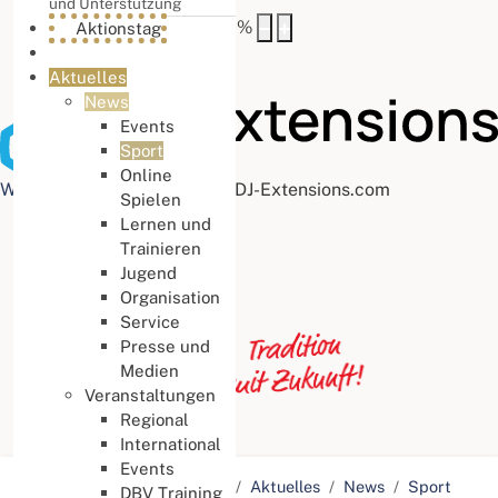
und Unterstützung
Buchstabenabstand
100
%
Aktionstag
Aktuelles
News
Events
Sport
Online
Web Accessibility plugin
by DJ-Extensions.com
Spielen
Lernen und
Trainieren
Jugend
Organisation
Service
Presse und
Medien
Veranstaltungen
Regional
International
Events
Aktuelle Seite:
Startseite
Aktuelles
News
Sport
DBV Training