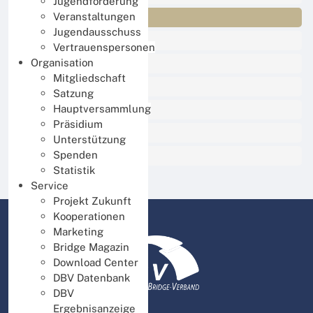
Jugendförderung
Sport
Veranstaltungen
Jugendausschuss
Online Spielen
Vertrauenspersonen
Lernen und Trainieren
Organisation
Mitgliedschaft
Jugend
Satzung
Organisation
Hauptversammlung
Präsidium
Service
Unterstützung
Presse und Medien
Spenden
Statistik
Service
Projekt Zukunft
Kooperationen
Marketing
Bridge Magazin
Download Center
DBV Datenbank
DBV
Ergebnisanzeige