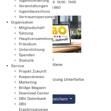
Jugendförderung
Aug.
14.08.2026
18:00
-
19:00
Veranstaltungen
Online bei BBO
Jugendausschuss
Vertrauenspersonen
Organisation
Mitgliedschaft
Satzung
Hauptversammlung
Präsidium
Unterstützung
Spenden
Zielgruppe:
Statistik
Fortgeschrittene
Service
Projekt Zukunft
Lektion 8:
Kooperationen
Schlemmreizung Unterfarbe
Marketing
Bridge Magazin
Download Center
DBV Datenbank
Termin speichern
DBV
Ergebnisanzeige
Details