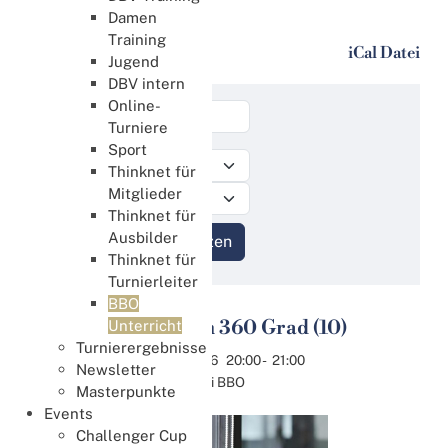
BBO Unterricht
Damen
Training
BBO Unterricht
iCal Datei
Jugend
DBV intern
Online-
Turniere
Sport
Thinknet für
Mitglieder
Thinknet für
Ausbilder
Thinknet für
Turnierleiter
BBO
Spielplan 360 Grad (10)
Unterricht
11
Turnierergebnisse
Aug.
11.08.2026
20:00
-
21:00
Newsletter
Online bei BBO
Masterpunkte
Events
Challenger Cup