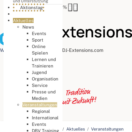
und Unterstützung
Buchstabenabstand
100
%
Aktionstag
Aktuelles
News
Events
Sport
Online
Web Accessibility plugin
by DJ-Extensions.com
Spielen
Lernen und
Trainieren
Jugend
Organisation
Service
Presse und
Medien
Veranstaltungen
Regional
International
Events
Aktuelle Seite:
Startseite
Aktuelles
Veranstaltungen
DBV Training