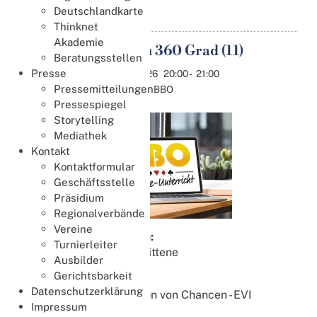
Deutschlandkarte
Thinknet
Akademie
Spielplan 360 Grad (11)
Beratungsstellen
25
Aug.
Presse
25.08.2026
20:00
-
21:00
Pressemitteilungen
Online bei BBO
Pressespiegel
Storytelling
Mediathek
Kontakt
Kontaktformular
Geschäftsstelle
Präsidium
Regionalverbände
Vereine
Zielgruppe:
Turnierleiter
Fortgeschrittene
Ausbilder
Gerichtsbarkeit
Lektion 11:
Datenschutzerklärung
Kombination von Chancen - EVI
Impressum