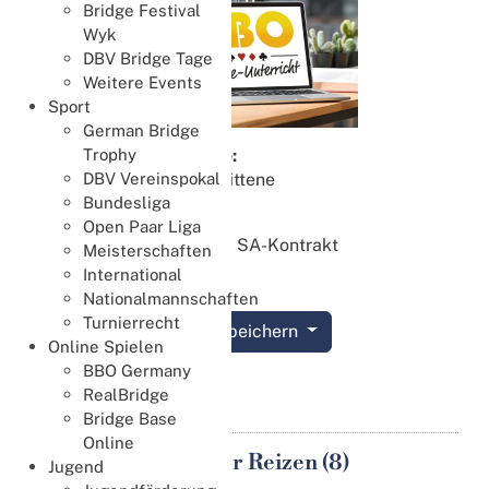
Bridge Festival
Wyk
DBV Bridge Tage
Weitere Events
Sport
German Bridge
Zielgruppe:
Trophy
Fortgeschrittene
DBV Vereinspokal
Bundesliga
Lektion 10:
Open Paar Liga
Wettlauf im SA-Kontrakt
Meisterschaften
International
Nationalmannschaften
Turnierrecht
Termin speichern
Online Spielen
BBO Germany
Details
RealBridge
Bridge Base
Online
Alles über Reizen (8)
Jugend
14