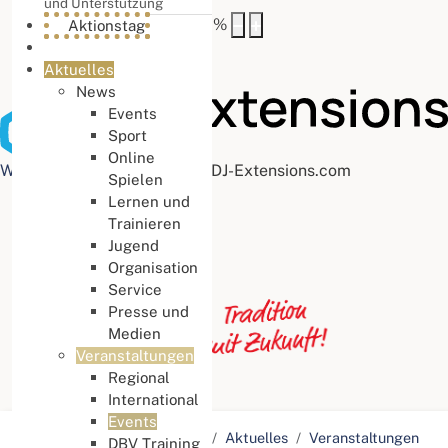
und Unterstützung
Buchstabenabstand
100
%
Aktionstag
Aktuelles
News
Events
Sport
Online
Web Accessibility plugin
by DJ-Extensions.com
Spielen
Lernen und
Trainieren
Jugend
Organisation
Service
Presse und
Medien
Veranstaltungen
Regional
International
Events
Aktuelle Seite:
Startseite
Aktuelles
Veranstaltungen
DBV Training