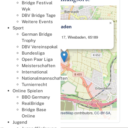
Bridge Festival
Wyk
+
DBV Bridge Tage
−
Weitere Events
×
Penta Hotel Wiesbaden
Sport
German Bridge
Abraham-Lincoln-Straße 17, Wiesbaden, 65189
Trophy
Hessen, Deutschland
DBV Vereinspokal
Bundesliga
Open Paar Liga
Meisterschaften
International
Nationalmannschaften
Turnierrecht
Online Spielen
BBO Germany
RealBridge
Bridge Base
Leaflet
|
Map data ©
OpenStreetMap
contributors,
CC-BY-SA
,
Online
Imagery ©
Mapbox
Jugend