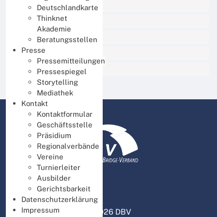
BBO Unterricht
Deutschlandkarte
Thinknet
Thinknet für Mitglieder
Akademie
Thinknet für Ausbilder
Beratungsstellen
Presse
Thinknet für Turnierleiter
Pressemitteilungen
DBV intern
Pressespiegel
Storytelling
Mediathek
Kontakt
Kontaktformular
Geschäftsstelle
Präsidium
Regionalverbände
Vereine
Turnierleiter
Ausbilder
Gerichtsbarkeit
Datenschutzerklärung
Impressum
© 2026 DBV