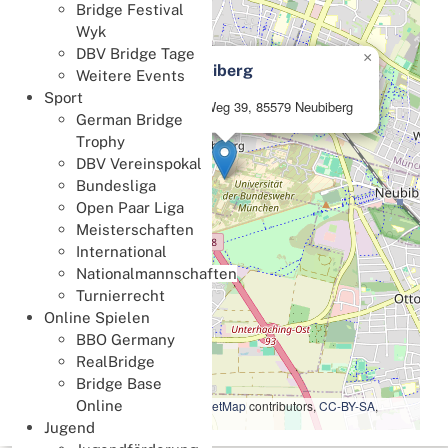
Bridge Festival
Wyk
DBV Bridge Tage
×
UniCasino Neubiberg
Weitere Events
Sport
Werner-Heisenberg-Weg 39, 85579 Neubiberg
German Bridge
Trophy
DBV Vereinspokal
Bundesliga
Open Paar Liga
Meisterschaften
International
Nationalmannschaften
Turnierrecht
Online Spielen
BBO Germany
RealBridge
Bridge Base
Leaflet
|
Map data ©
OpenStreetMap
contributors,
CC-BY-SA
,
Online
Imagery ©
Mapbox
Jugend