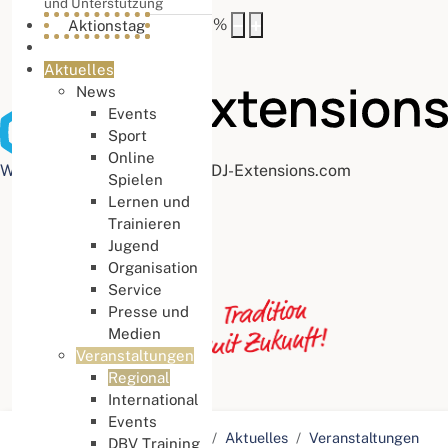
und Unterstützung
Buchstabenabstand
100
%
Aktionstag
Aktuelles
News
Events
Sport
Online
Web Accessibility plugin
by DJ-Extensions.com
Spielen
Lernen und
Trainieren
Jugend
Organisation
Service
Presse und
Medien
Veranstaltungen
Regional
International
Events
Aktuelle Seite:
Startseite
Aktuelles
Veranstaltungen
DBV Training