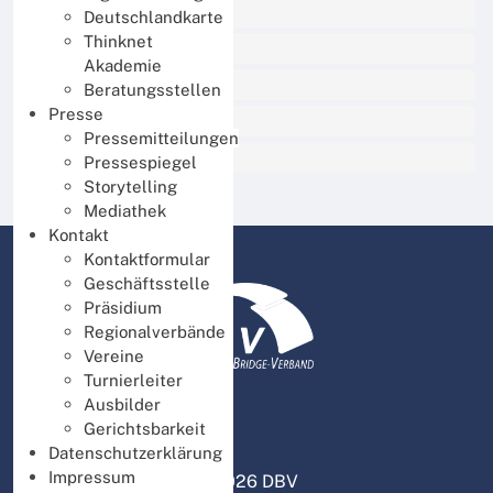
BBO Unterricht
Deutschlandkarte
Thinknet
Thinknet für Mitglieder
Akademie
Thinknet für Ausbilder
Beratungsstellen
Presse
Thinknet für Turnierleiter
Pressemitteilungen
DBV intern
Pressespiegel
Storytelling
Mediathek
Kontakt
Kontaktformular
Geschäftsstelle
Präsidium
Regionalverbände
Vereine
Turnierleiter
Ausbilder
Gerichtsbarkeit
Datenschutzerklärung
Impressum
© 2026 DBV