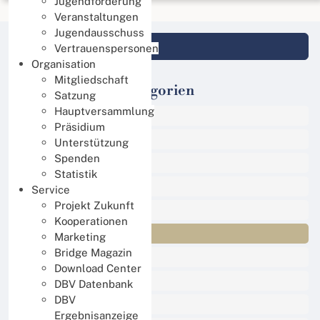
Jugendförderung
Veranstaltungen
Jugendausschuss
Login DBV Datenbank
Vertrauenspersonen
Organisation
Mitgliedschaft
Veranstaltungs-Kategorien
Satzung
Hauptversammlung
Alle Termine
Präsidium
Sport
Unterstützung
Spenden
Events
Statistik
Online Turniere
Service
Projekt Zukunft
Jugend
Kooperationen
Regional
Marketing
Bridge Magazin
International
Download Center
DBV Training
DBV Datenbank
DBV
Damen Training
Ergebnisanzeige