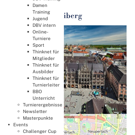
Regional
Damen
Training
UniCasino Neubiberg
Jugend
DBV intern
Online-
Turniere
Sport
Thinknet für
Mitglieder
Thinknet für
Ausbilder
Thinknet für
Turnierleiter
BBO
Unterricht
Turnierergebnisse
Newsletter
Masterpunkte
+
Events
−
Challenger Cup