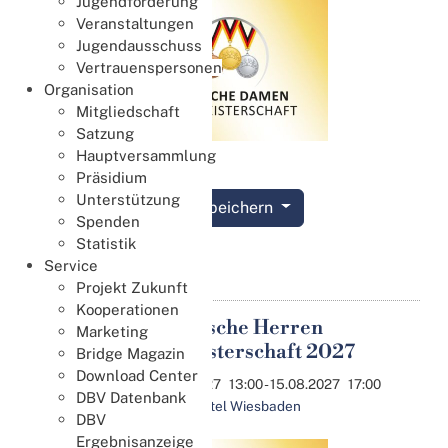
Jugendförderung
Veranstaltungen
Jugendausschuss
Vertrauenspersonen
Organisation
Mitgliedschaft
Satzung
Hauptversammlung
Präsidium
Unterstützung
Termin speichern
Spenden
Statistik
Details
Service
Projekt Zukunft
Kooperationen
63. Deutsche Herren
Marketing
14
Paarmeisterschaft 2027
Bridge Magazin
Aug.
Download Center
14.08.2027
13:00
- 15.08.2027
17:00
DBV Datenbank
Penta Hotel Wiesbaden
DBV
Ergebnisanzeige