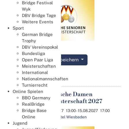
Bridge Festival
Wyk
DBV Bridge Tage
Weitere Events
Sport
German Bridge
Trophy
DBV Vereinspokal
Bundesliga
Termin speichern
Open Paar Liga
Meisterschaften
International
Details
Nationalmannschaften
Turnierrecht
Online Spielen
69. Deutsche Damen
14
BBO Germany
Paarmeisterschaft 2027
Aug.
RealBridge
Bridge Base
14.08.2027
13:00
- 15.08.2027
17:00
Online
Penta Hotel Wiesbaden
Jugend