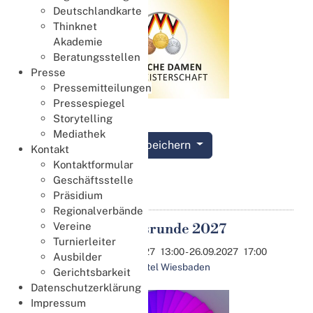
Deutschlandkarte
Thinknet
Akademie
Beratungsstellen
Presse
Pressemitteilungen
Pressespiegel
Storytelling
Mediathek
Termin speichern
Kontakt
Kontaktformular
Details
Geschäftsstelle
Präsidium
Regionalverbände
Vereine
Aufstiegsrunde 2027
25
Turnierleiter
Sep.
25.09.2027
13:00
- 26.09.2027
17:00
Ausbilder
Penta Hotel Wiesbaden
Gerichtsbarkeit
Datenschutzerklärung
Impressum