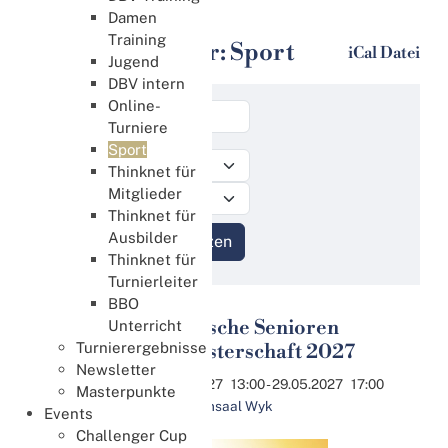
Sport
Damen
Training
Bridge Kalender: Sport
iCal Datei
Jugend
DBV intern
Online-
Turniere
Sport
Thinknet für
Mitglieder
Thinknet für
Ausbilder
Thinknet für
Turnierleiter
BBO
42. Deutsche Senioren
Unterricht
28
Turnierergebnisse
Paarmeisterschaft 2027
Mai
Newsletter
28.05.2027
13:00
- 29.05.2027
17:00
Masterpunkte
Kurgartensaal Wyk
Events
Challenger Cup