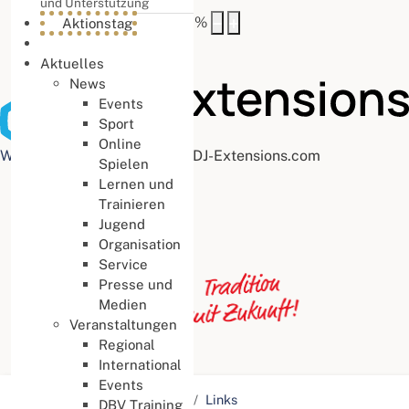
und Unterstützung
Buchstabenabstand
100
%
Aktionstag
Aktuelles
News
Events
Sport
Online
Web Accessibility plugin
by DJ-Extensions.com
Spielen
Lernen und
Trainieren
Jugend
Organisation
Service
Presse und
Medien
Veranstaltungen
Regional
International
Events
Aktuelle Seite:
Startseite
Links
DBV Training