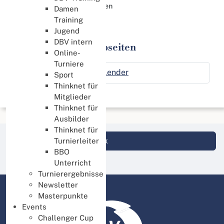
Weitere Bridge Webseiten
Damen
Training
Links
Jugend
DBV intern
Weitere Bridge Webseiten
Online-
Turniere
Bridge Scanner Kalender
Sport
Thinknet für
Mitglieder
Thinknet für
Ausbilder
Thinknet für
Login DBV Datenbank
Turnierleiter
BBO
Unterricht
Turnierergebnisse
Newsletter
Masterpunkte
Events
Challenger Cup