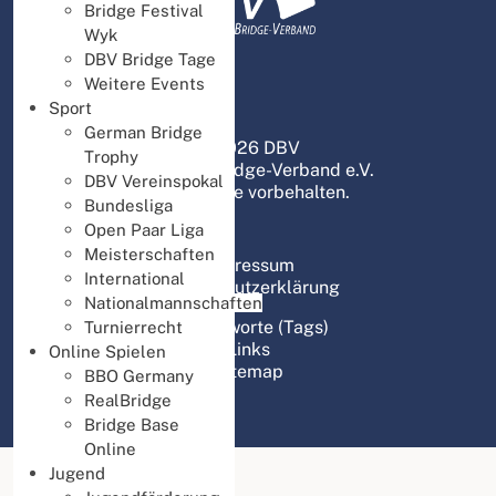
Bridge Festival
Wyk
DBV Bridge Tage
Weitere Events
Sport
German Bridge
© 2026 DBV
Trophy
Deutscher Bridge-Verband e.V.
DBV Vereinspokal
Alle Rechte vorbehalten.
Bundesliga
Open Paar Liga
Meisterschaften
Impressum
International
Datenschutzerklärung
Nationalmannschaften
Schlagworte (Tags)
Turnierrecht
Links
Online Spielen
Sitemap
BBO Germany
RealBridge
Bridge Base
Online
Jugend