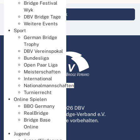
Bridge Festival
Wyk
Login DBV Datenbank
DBV Bridge Tage
Weitere Events
Sport
German Bridge
Trophy
DBV Vereinspokal
Bundesliga
Open Paar Liga
Meisterschaften
International
Nationalmannschaften
Turnierrecht
Online Spielen
BBO Germany
© 2026 DBV
RealBridge
Deutscher Bridge-Verband e.V.
Bridge Base
Alle Rechte vorbehalten.
Online
Jugend