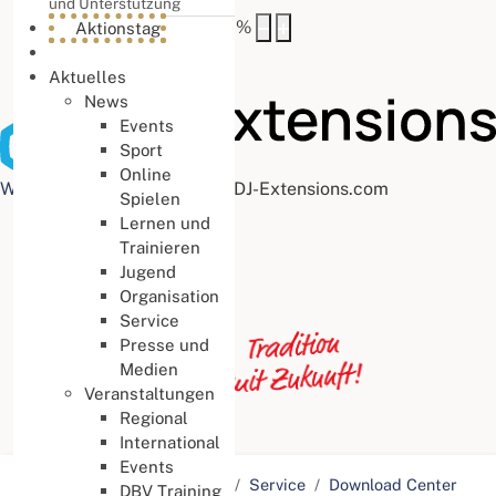
und Unterstützung
Buchstabenabstand
100
%
Aktionstag
Aktuelles
News
Events
Sport
Online
Web Accessibility plugin
by DJ-Extensions.com
Spielen
Lernen und
Trainieren
Jugend
Organisation
Service
Presse und
Medien
Veranstaltungen
Regional
International
Events
Aktuelle Seite:
Startseite
Service
Download Center
DBV Training