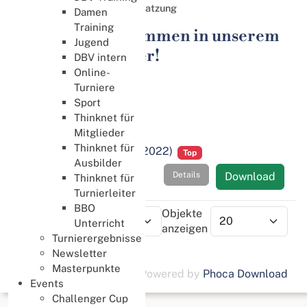
Ressort Verwaltung
Satzung
Damen
Training
Herzlich Willkommen in unserem
Jugend
Download Center!
DBV intern
Online-
Turniere
Ressort Verwaltung
Sport
Satzung
Thinknet für
Mitglieder
Thinknet für
DBV Satzung (30.04.2022)
Top
Ausbilder
Details
Download
Thinknet für
Turnierleiter
BBO
Reihenfolge
Objekte
Unterricht
anzeigen
Turnierergebnisse
Newsletter
Masterpunkte
Powered by
Phoca Download
Events
Challenger Cup