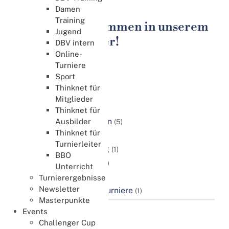
Turnierrecht
Damen
Training
Herzlich Willkommen in unserem
Jugend
Download Center!
DBV intern
Online-
Turniere
Kategorien
Sport
Turnierrecht
Thinknet für
Mitglieder
Konventionskarten
(6)
Thinknet für
Turnier-Bridge-Regeln
Ausbilder
(5)
Thinknet für
Turnierordnung
(1)
Turnierleiter
Turnierleiter-Ordnung
(1)
BBO
Verfahrensordnung
(1)
Unterricht
Service
(2)
Turnierergebnisse
Newsletter
Ordnung für Online-Turniere
(1)
Masterpunkte
Events
Challenger Cup