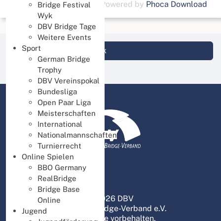
Powered by
Phoca Download
Bridge Festival
Wyk
DBV Bridge Tage
Weitere Events
Sport
Login DBV Datenbank
German Bridge
Trophy
DBV Vereinspokal
Bundesliga
Open Paar Liga
Meisterschaften
International
Nationalmannschaften
Turnierrecht
Online Spielen
BBO Germany
RealBridge
Bridge Base
© 2026 DBV
Online
Deutscher Bridge-Verband e.V.
Jugend
Alle Rechte vorbehalten.