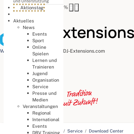
und Unterstützung
Buchstabenabstand
100
%
Aktionstag
Aktuelles
News
Events
Sport
Online
Web Accessibility plugin
by DJ-Extensions.com
Spielen
Lernen und
Trainieren
Jugend
Organisation
Service
Presse und
Medien
Veranstaltungen
Regional
International
Events
Aktuelle Seite:
Startseite
Service
Download Center
DBV Training