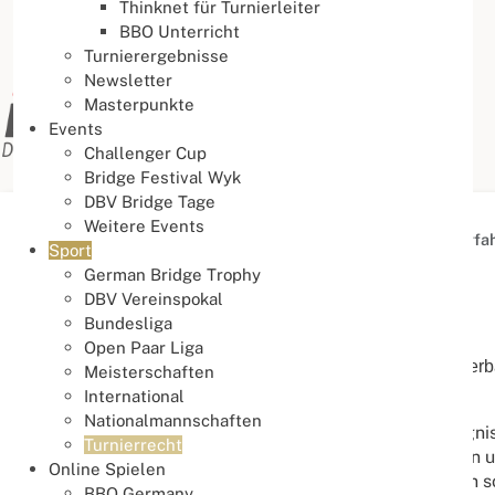
Thinknet für Turnierleiter
BBO Unterricht
Turnierergebnisse
Newsletter
Masterpunkte
Events
Challenger Cup
Bridge Festival Wyk
DBV Bridge Tage
Weitere Events
Aktuelle Seite:
Startseite
Sport
Turnierrecht
Verfa
Sport
German Bridge Trophy
Turnierrecht
DBV Vereinspokal
Bundesliga
Verfahrensordnung
Open Paar Liga
Die Verfahrensordnung beschreibt, wie vereins- und verba
Meisterschaften
Verbandsgerichtsbarkeit behandelt werden.
International
Nationalmannschaften
Die Verfahrensordnung (VO) regelt Aufgaben, Befugniss
Turnierrecht
des Disziplinaranwalts. Sie legt u. a. Zuständigkeiten
Online Spielen
Beweiserhebung), Verjährung, Entscheidungsformen sow
BBO Germany