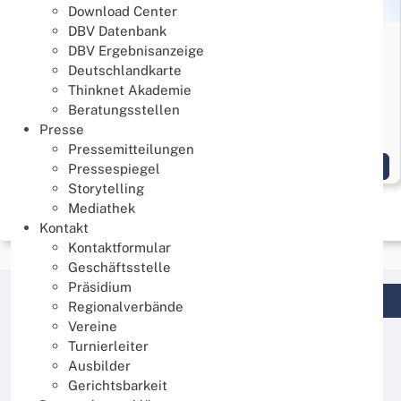
Download Center
DBV Datenbank
Online Turnierleiterkurs 2026
DBV Ergebnisanzeige
02.05.2026
Deutschlandkarte
Thinknet Akademie
Turnierrecht
Beratungsstellen
Vom 28. Mai bis 13. August 2026 via Zoom
Presse
Pressemitteilungen
Weiterlesen
Pressespiegel
Storytelling
Mediathek
Kontakt
Kontaktformular
Geschäftsstelle
Präsidium
Login DBV Datenbank
Regionalverbände
Vereine
Turnierleiter
Nächste Veranstaltungen: "Turnierrecht"
Ausbilder
Gerichtsbarkeit
DBV Online Turnierleiterkurs 2026 (8)