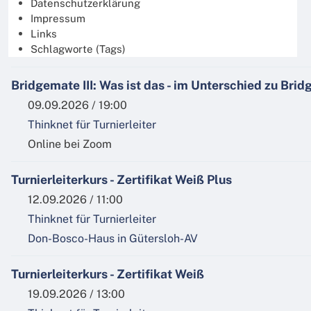
Datenschutzerklärung
13.08.2026 / 19:30
Impressum
Thinknet für Turnierleiter
Links
Online bei Zoom
Schlagworte (Tags)
Bridgemate III: Was ist das - im Unterschied zu Brid
09.09.2026 / 19:00
Thinknet für Turnierleiter
Online bei Zoom
Turnierleiterkurs - Zertifikat Weiß Plus
12.09.2026 / 11:00
Thinknet für Turnierleiter
Don-Bosco-Haus in Gütersloh-AV
Turnierleiterkurs - Zertifikat Weiß
19.09.2026 / 13:00