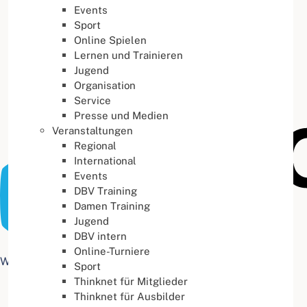
Events
Buchstabenabstand
100
%
Sport
Online Spielen
Lernen und Trainieren
Jugend
Organisation
Service
Presse und Medien
Veranstaltungen
Regional
International
Events
DBV Training
Damen Training
Jugend
DBV intern
Online-Turniere
Web Accessibility plugin
by DJ-Extensions.com
Sport
Thinknet für Mitglieder
Thinknet für Ausbilder