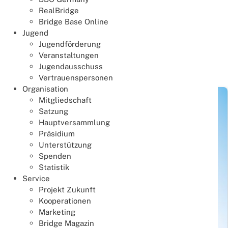
innerhalb des DBV.
RealBridge
Bridge Base Online
Hier geht es zum Download der
Verfahrensordnung
.
Jugend
Jugendförderung
Veranstaltungen
Jugendausschuss
News zur Rubrik Turnierrecht
Vertrauenspersonen
Organisation
Mitgliedschaft
Satzung
Hauptversammlung
Präsidium
Unterstützung
Spenden
Statistik
Service
Projekt Zukunft
Kooperationen
Marketing
Bridge Magazin