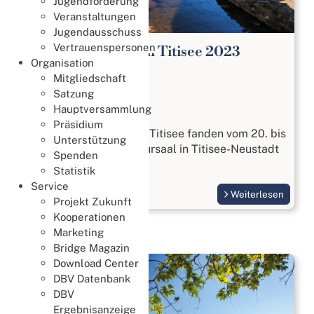
Jugendförderung
Veranstaltungen
Jugendausschuss
Vertrauenspersonen
DBV Bridge Tage in Titisee 2023
Organisation
Bridge Tage
Mitgliedschaft
22. Oktober 2023
Satzung
Hauptversammlung
Bridge Tage
Präsidium
Die DBV Bridge Tage in Titisee fanden vom 20. bis
Unterstützung
22. Oktober 2023 im Kursaal in Titisee-Neustadt
Spenden
statt.
Statistik
Service
Weiterlesen
Projekt Zukunft
Kooperationen
Marketing
Bridge Magazin
Download Center
DBV Datenbank
DBV
Ergebnisanzeige