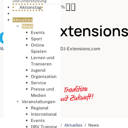
und Unterstützung
Buchstabenabstand
100
%
Aktionstag
Aktuelles
News
Events
Sport
Online
Web Accessibility plugin
by DJ-Extensions.com
Spielen
Lernen und
Trainieren
Jugend
Organisation
Service
Presse und
Medien
Veranstaltungen
Regional
International
Events
Aktuelle Seite:
Startseite
Aktuelles
News
DBV Training