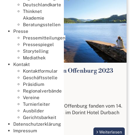
Deutschlandkarte
Thinknet
Akademie
Beratungsstellen
Presse
Pressemitteilungen
Pressespiegel
Storytelling
Mediathek
Kontakt
DBV Bridge Tage in Offenburg 2023
Kontaktformular
Geschäftsstelle
Bridge Tage
Präsidium
14. September 2023
Regionalverbände
Bridge Tage
Vereine
Turnierleiter
Die DBV Bridge Tage in Offenburg fanden vom 14.
Ausbilder
bis 17. September 2023 im Dorint Hotel Durbach
Gerichtsbarkeit
statt.
Datenschutzerklärung
Impressum
Weiterlesen