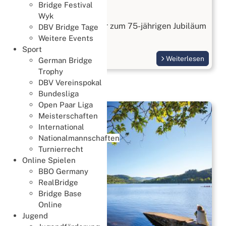
Bridge Festival
Gründungsturnier
Wyk
Das 1. Gründungsturnier zum 75-jährigen Jubiläum
DBV Bridge Tage
fand am 4.2.2024 statt.
Weitere Events
Sport
Weiterlesen
German Bridge
Trophy
DBV Vereinspokal
Bundesliga
Open Paar Liga
Meisterschaften
International
Nationalmannschaften
Turnierrecht
Online Spielen
BBO Germany
RealBridge
Bridge Base
Online
Jugend