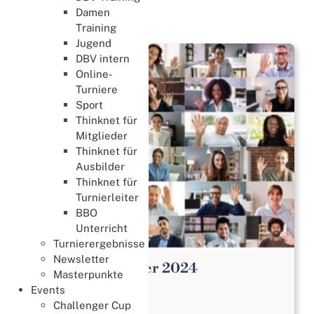
Damen
News
Training
Jugend
DBV intern
Online-
Turniere
Sport
Thinknet für
Mitglieder
Thinknet für
Ausbilder
Thinknet für
Turnierleiter
BBO
Unterricht
Turnierergebnisse
Newsletter
1. Gründungsturnier 2024
Masterpunkte
Weitere Events
Events
04. Februar 2024
Challenger Cup